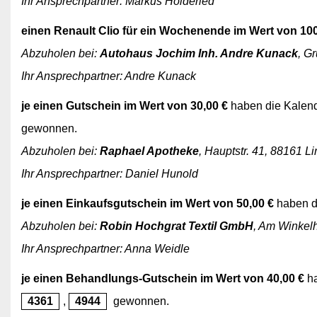
Ihr Ansprechpartner: Markus Holderied
einen Renault Clio für ein Wochenende im Wert von 100
Abzuholen bei:
Autohaus Jochim Inh. Andre Kunack
, G
Ihr Ansprechpartner: Andre Kunack
je einen Gutschein im Wert von 30,00 €
haben die Kalen
gewonnen.
Abzuholen bei:
Raphael Apotheke
, Hauptstr. 41, 88161 L
Ihr Ansprechpartner: Daniel Hunold
je einen Einkaufsgutschein im Wert von 50,00 €
haben d
Abzuholen bei:
Robin Hochgrat Textil GmbH
, Am Winkel
Ihr Ansprechpartner: Anna Weidle
je einen Behandlungs-Gutschein im Wert von 40,00 €
ha
4361
,
4944
gewonnen.