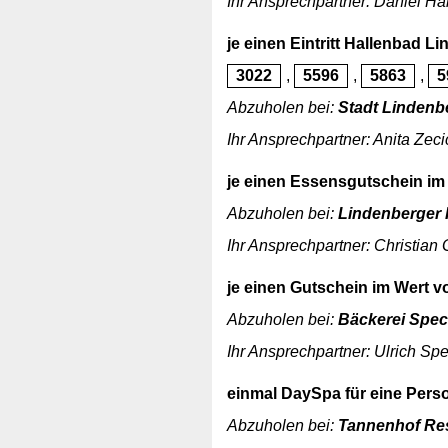
Ihr Ansprechpartner: Daniel H
je einen Eintritt Hallenbad L
3022
,
5596
,
5863
,
5
Abzuholen bei:
Stadt Lindenb
Ihr Ansprechpartner: Anita Zecic
je einen Essensgutschein im 
Abzuholen bei:
Lindenberger 
Ihr Ansprechpartner: Christian 
je einen Gutschein im Wert v
Abzuholen bei:
Bäckerei Spec
Ihr Ansprechpartner: Ulrich Sp
einmal DaySpa für eine Perso
Abzuholen bei:
Tannenhof Re