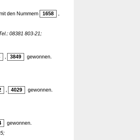
 mit den Nummern
1658
,
Tel.: 08381 803-21;
8
,
3849
gewonnen.
2
,
4029
gewonnen.
4
gewonnen.
5;