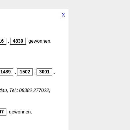
X
16
,
4839
gewonnen.
1489
,
1502
,
3001
,
ndau, Tel.: 08382 277022;
97
gewonnen.