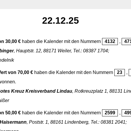
22.12.25
on 30,00 €
haben die Kalender mit den Nummern
4132
,
47
binger
, Hauptstr. 12, 88171 Weiler, Tel.: 08387 1704;
edelnik
Wert von 70,00 €
haben die Kalender mit den Nummern
23
,
onnen.
otes Kreuz Kreisverband Lindau
, Rotkreuzplatz 1, 88131 Li
aißer
on 50,00 €
haben die Kalender mit den Nummern
2599
,
49
Haisermann
, Poststr. 1, 88161 Lindenberg, Tel.: 08381 2041;