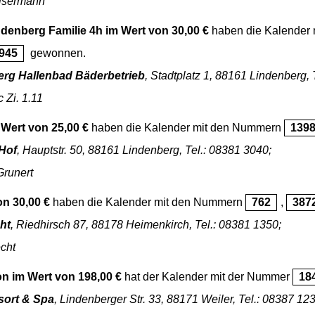
aisermann
indenberg Familie 4h im Wert von 30,00 €
haben die Kalender
945
gewonnen.
erg Hallenbad Bäderbetrieb
, Stadtplatz 1, 88161 Lindenberg, 
 Zi. 1.11
Wert von 25,00 €
haben die Kalender mit den Nummern
139
Hof
, Hauptstr. 50, 88161 Lindenberg, Tel.: 08381 3040;
Grunert
on 30,00 €
haben die Kalender mit den Nummern
762
,
387
ht
, Riedhirsch 87, 88178 Heimenkirch, Tel.: 08381 1350;
echt
n im Wert von 198,00 €
hat der Kalender mit der Nummer
18
sort & Spa
, Lindenberger Str. 33, 88171 Weiler, Tel.: 08387 123